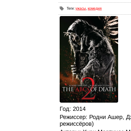
Теги
:
ужасы
,
комедия
Год
: 2014
Режиссер
: Родни Ашер, Д
режиссёров)