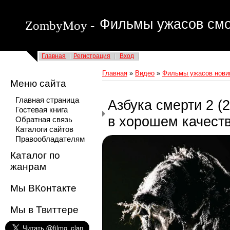
Фильмы ужасов смо
ZombyMoy -
Главная
Регистрация
Вход
Главная
»
Видео
»
Фильмы ужасов новин
Меню сайта
Главная страница
Азбука смерти 2 (
Гостевая книга
в хорошем качест
Обратная связь
Каталоги сайтов
Правообладателям
Каталог по
жанрам
Мы ВКонтакте
Мы в Твиттере