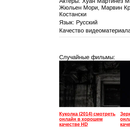
Актеры
: Хуан Мартинез М
Жюльен Мори, Марвин Кр
Костански
Язык
: Русский
Качество видеоматериал
Случайные фильмы:
Куколка (2014) смотреть
Зерк
онлайн в хорошем
онл
качестве HD
кач