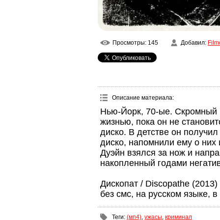
Просмотры
: 145
Добавил
:
Film
Описание материала
:
Нью-Йорк, 70-ые. Скромный 
жизнью, пока он не станови
диско. В детстве он получил
диско, напомнили ему о них
Дуэйн взялся за нож и напр
накопленный годами негатив
Дископат / Discopathe (2013
без смс, на русском языке, 
Теги
:
(мп4)
,
ужасы
,
криминал