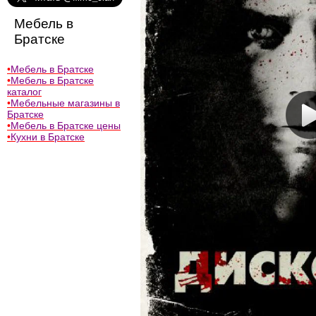
Мебель в
Братске
•
Мебель в Братске
•
Мебель в Братске
каталог
•
Мебельные магазины в
Братске
•
Мебель в Братске цены
•
Кухни в Братске