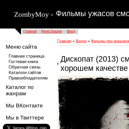
Фильмы ужасов смо
ZombyMoy -
Главная
Регистрация
Вход
Главная
»
Видео
»
Фильмы про маньяков
Меню сайта
Главная страница
Дископат (2013) с
Гостевая книга
хорошем качестве
Обратная связь
Каталоги сайтов
Правообладателям
Каталог по
жанрам
Мы ВКонтакте
Мы в Твиттере