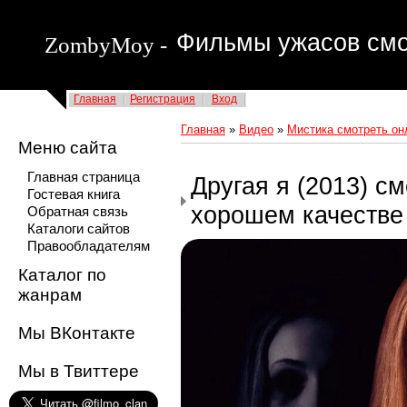
Фильмы ужасов смо
ZombyMoy -
Главная
Регистрация
Вход
Главная
»
Видео
»
Мистика смотреть он
Меню сайта
Главная страница
Другая я (2013) с
Гостевая книга
хорошем качестве
Обратная связь
Каталоги сайтов
Правообладателям
Каталог по
жанрам
Мы ВКонтакте
Мы в Твиттере