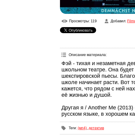
Просмотры
: 119
Добавил
:
Film
Описание материала
:
Фэй - тихая и незаметная д
школьном театре. Она будет
шекспировской пьесы. Благо
школе начинает расти. Вот т
кажется, что рядом с ней на
её жизнью и душой.
Другая я / Another Me (2013
русском языке, в хорошем к
Теги
:
(мп4)
,
детектив