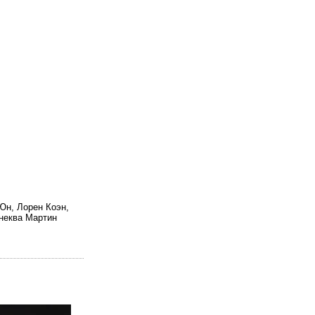
Юн, Лорен Коэн,
неква Мартин