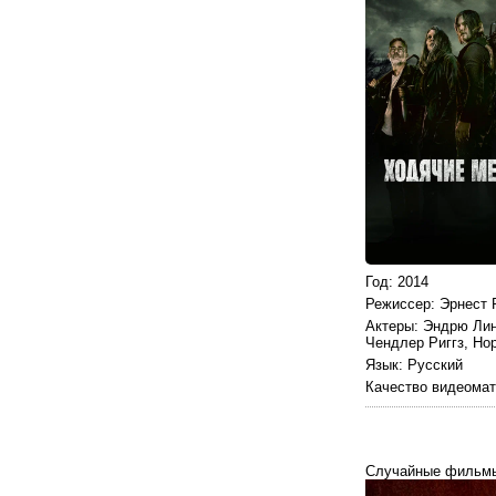
Год
: 2014
Режиссер
: Эрнест 
Актеры
: Эндрю Лин
Чендлер Риггз, Но
Язык
: Русский
Качество видеома
Случайные фильм