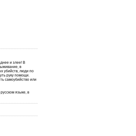
днее и злее! В
выживание, в
х убийств, люди по
уть руку помощи.
ить самоубийство или
русском языке, в