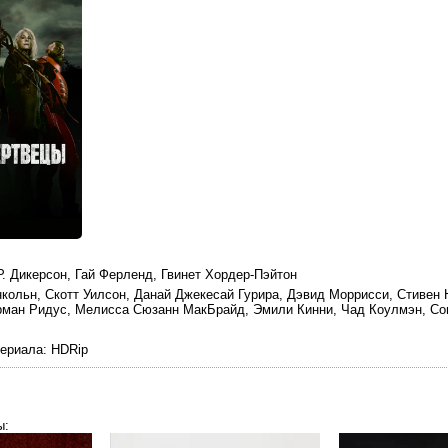
Р. Дикерсон, Гай Ферленд, Гвинет Хордер-Пэйтон
кольн, Скотт Уилсон, Данай Джекесай Гурира, Дэвид Моррисси, Стивен 
рман Ридус, Мелисса Сюзанн МакБрайд, Эмили Кинни, Чад Коулмэн, Со
териала
: HDRip
ы: