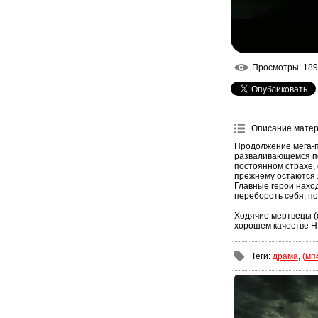
Просмотры
: 189
Описание мате
Продолжение мега-п
разваливающемся пос
постоянном страхе, 
прежнему остаются л
Главные герои наход
перебороть себя, по
Ходячие мертвецы (с
хорошем качестве H
Теги
:
драма
,
(мп