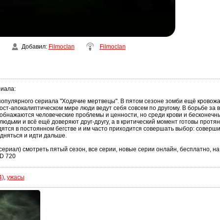
Добавил
:
Filmoclan
Filmoclan
риала
:
опулярного сериала "Ходячие мертвецы". В пятом сезоне зомби ещё кровожа
т-апокалиптическом мире люди ведут себя совсем по другому. В борьбе за 
обнажаются человеческие проблемы и ценности, но среди крови и бесконечны
юдьми и всё ещё доверяют друг-другу, а в критический момент готовы протян
ятся в постоянном бегстве и им часто приходится совершать выбор: соверш
дняться и идти дальше.
ериал) смотреть пятый сезон, все серии, новые серии онлайн, бесплатно, на 
D 720
4)
,
ужасы