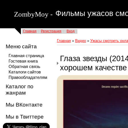
Фильмы ужасов смо
ZombyMoy -
Главная
Регистрация
Вход
Главная
»
Видео
»
Ужасы смотреть онла
Меню сайта
Главная страница
Глаза звезды (201
Гостевая книга
хорошем качестве
Обратная связь
Каталоги сайтов
Правообладателям
Каталог по
жанрам
Мы ВКонтакте
Мы в Твиттере