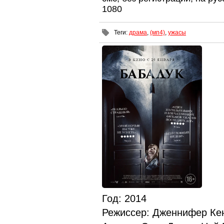
1080
Теги
:
драма
,
(мп4)
,
ужасы
Год
: 2014
Режиссер
: Дженнифер Ке