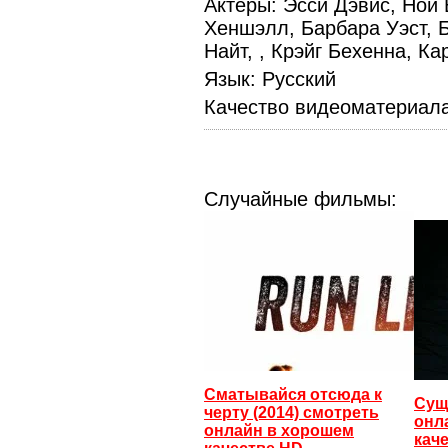
Актеры
: Эсси Дэвис, Ной
Хеншэлл, Барбара Уэст,
Найт, , Крэйг Бехенна, К
Язык
: Русский
Качество видеоматериал
Случайные фильмы:
Сматывайся отсюда к
Сущ
черту (2014) смотреть
онл
онлайн в хорошем
кач