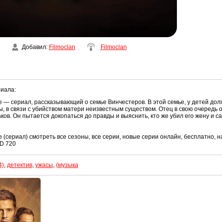
Добавил
:
Filmoclan
Filmoclan
риала
:
 — сериал, рассказывающий о семье Винчестеров. В этой семье, у детей до
 в связи с убийством матери неизвестным существом. Отец в свою очередь 
ков. Он пытается докопаться до правды и выяснить, кто же убил его жену и са
(сериал) смотреть все сезоны, все серии, новые серии онлайн, бесплатно, на
D 720
4)
,
детектив
,
ужасы
,
(музыка