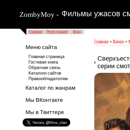
Фильмы ужасов см
ZombyMoy -
Главная
Регистрация
Вход
Главная
»
Видео
»
Меню сайта
Главная страница
Сверхъестес
Гостевая книга
серии смо
Обратная связь
Каталоги сайтов
Правообладателям
Каталог по жанрам
Мы ВКонтакте
Мы в Твиттере