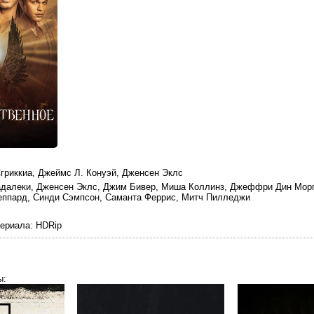
Сгриккиа, Джеймс Л. Конуэй, Дженсен Эклс
адалеки, Дженсен Эклс, Джим Бивер, Миша Коллинз, Джеффри Дин Мор
еппард, Синди Сэмпсон, Саманта Феррис, Митч Пилледжи
териала
: HDRip
ы: