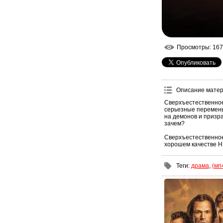
Просмотры
: 167
Описание мате
Сверхъестественное
серьезные перемены,
на демонов и призра
зачем?
Сверхъестественное 
хорошем качестве H
Теги
:
драма
,
(мп