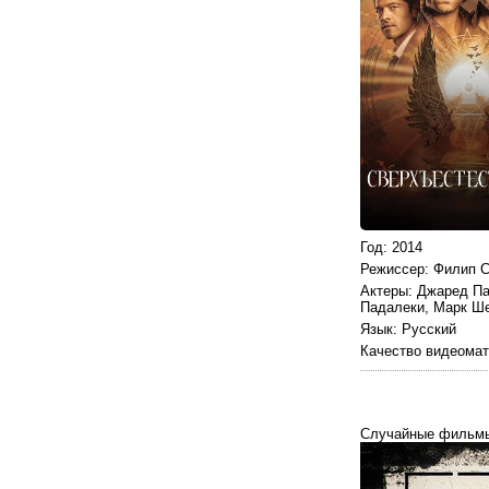
Год
: 2014
Режиссер
: Филип 
Актеры
: Джаред П
Падалеки, Марк Ш
Язык
: Русский
Качество видеома
Случайные фильм