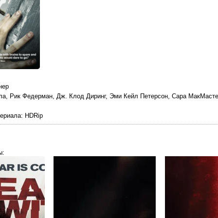
нер
ла, Рик Федерман, Дж. Клод Диринг, Эми Кейл Петерсон, Сара МакМасте
териала
: HDRip
ы: