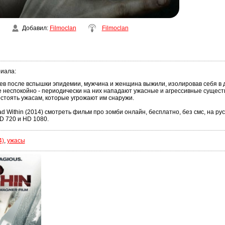
Добавил
:
Filmoclan
Filmoclan
риала
:
ев после вспышки эпидемии, мужчина и женщина выжили, изолировав себя в 
е неспокойно - периодически на них нападают ужасные и агрессивные сущест
стоять ужасам, которые угрожают им снаружи.
d Within (2014) смотреть фильм про зомби онлайн, бесплатно, без смс, на рус
D 720 и HD 1080.
4)
,
ужасы