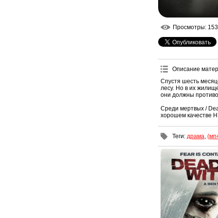
Просмотры
: 153
Описание мате
Спустя шесть месяц
лесу. Но в их жилищ
они должны противо
Среди мертвых / Dea
хорошем качестве H
Теги
:
драма
,
(мп