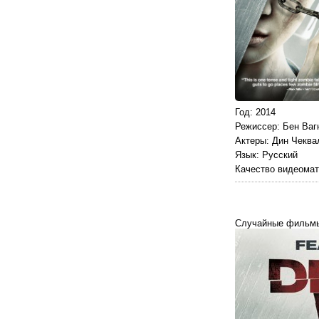
Год
: 2014
Режиссер
: Бен Ваг
Актеры
: Дин Чеква
Язык
: Русский
Качество видеома
Случайные фильм