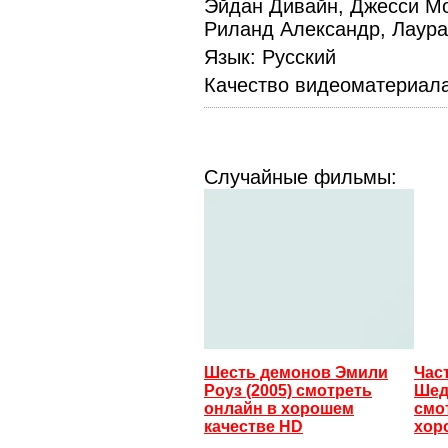
Эйдан Дивайн, Джесси Мо
Риланд Александр, Лаур
Язык
: Русский
Качество видеоматериал
Случайные фильмы:
Шесть демонов Эмили
Час
Роуз (2005) смотреть
Шед
онлайн в хорошем
смо
качестве HD
хор