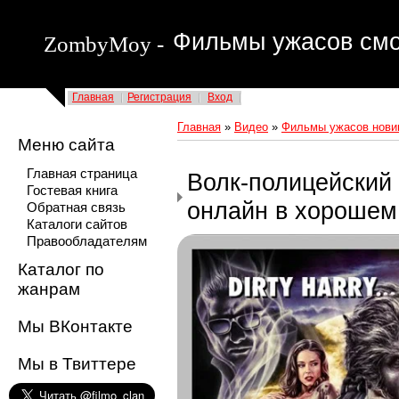
Фильмы ужасов смо
ZombyMoy -
Главная
Регистрация
Вход
Главная
»
Видео
»
Фильмы ужасов новин
Меню сайта
Главная страница
Волк-полицейский 
Гостевая книга
онлайн в хорошем
Обратная связь
Каталоги сайтов
Правообладателям
Каталог по
жанрам
Мы ВКонтакте
Мы в Твиттере