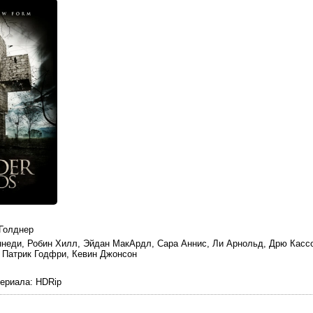
 Голднер
ннеди, Робин Хилл, Эйдан МакАрдл, Сара Аннис, Ли Арнольд, Дрю Кассо
 Патрик Годфри, Кевин Джонсон
териала
: HDRip