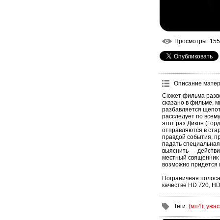
Просмотры
: 155
Описание мате
Cюжет фильма разво
сказано в фильме, м
разбавляется щепот
расследует по всему
этот раз Дикон (Гор
отправляются в ста
правдой события, п
падать специальная 
выяснить — действи
местный священник 
возможно придется 
Пограничная полоса 
качестве HD 720, H
Теги
:
(мп4)
,
ужа