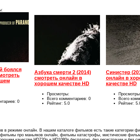
ы:
й боялся
Азбука смерти 2 (2014)
Синистер (20
смотреть
смотреть онлайн в
онлайн в хо
ошем
хорошем качестве HD
качестве HD
Просмотры:
Просмотры
Всего комментариев:
0
Всего ком
нтариев:
0
Рейтинг:
5.0
Рейтинг:
5.
в в режиме онлайн. В нашем каталоге фильмов есть такие категории фи
 фильмы про маньяков онлайн, фильмы катастрофы, мистические фильм
 хорошем качестве HD720p и HD1080p бесплатно, без регистрации и без