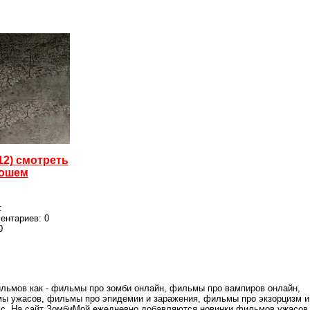
12) смотреть
рошем
:
ментариев:
0
0
льмов как - фильмы про зомби онлайн, фильмы про вампиров онлайн,
ы ужасов, фильмы про эпидемии и заражения, фильмы про экзорцизм и
 смс. На сайт ЗомбиМой ежедневно добавляются новинки фильмов ужасов