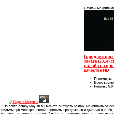
Случайные фильм
Город, которы
заката (2014) 
онлайн в хор
качестве HD
Просмотры:
Всего комме
Рейтинг:
5.0
На сайте Zomby.Moy.su вы можете смотреть различные фильмы ужасо
фильмы про монстров онлайн, фильмы про демонов и дъявола онлайн,
изгнания дъявола и демонов. И всё это, вы можете смотреть только в