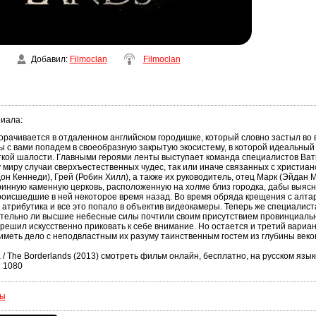
Добавил
:
Filmoclan
Filmoclan
риала
:
рачивается в отдаленном английском городишке, который словно застыл во 
ы с вами попадем в своеобразную закрытую экосистему, в которой идеальный
кой шалости. Главными героями ленты выступает команда специалистов Ват
 миру случаи сверхъестественных чудес, так или иначе связанных с христиан
дон Кеннеди), Грей (Робин Хилл), а также их руководитель, отец Марк (Эйдан 
ринную каменную церковь, расположенную на холме близ городка, дабы выясн
роисшедшие в ней некоторое время назад. Во время обряда крещения с алта
атрибутика и все это попало в объектив видеокамеры. Теперь же специалис
тельно ли высшие небесные силы почтили своим присутствием провинциальн
решил искусственно приковать к себе внимание. Но остается и третий вариа
иметь дело с неподвластным их разуму таинственным гостем из глубины век
/ The Borderlands (2013) смотреть фильм онлайн, бесплатно, на русском язык
D 1080
сы