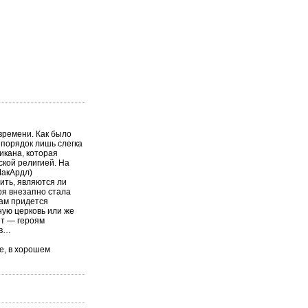
времени. Как было
 порядок лишь слегка
икана, которая
ской религией. На
МакАрдл)
ить, являются ли
ря внезапно стала
там придется
ую церковь или же
нт — героям
ов…
е, в хорошем