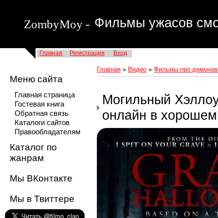
Фильмы ужасов смо
ZombyMoy -
Главная
Регистрация
Вход
Главная
»
Видео
»
Фильмы про демонов
Меню сайта
Главная страница
Могильный Хэллоу
Гостевая книга
онлайн в хорошем
Обратная связь
Каталоги сайтов
Правообладателям
Каталог по
жанрам
Мы ВКонтакте
Мы в Твиттере