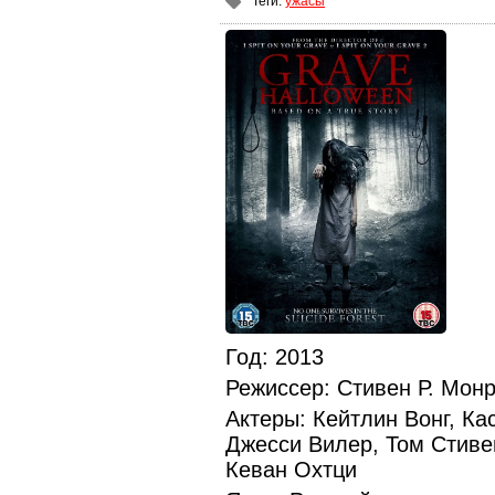
Теги
:
ужасы
Год
: 2013
Режиссер
: Стивен Р. Мон
Актеры
: Кейтлин Вонг, К
Джесси Вилер, Том Стиве
Кеван Охтци