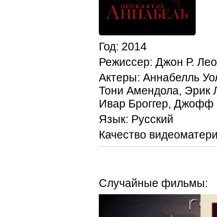
Год
: 2014
Режиссер
: Джон Р. Ле
Актеры
: Аннабелль Уо
Тони Амендола, Эрик 
Ивар Броггер, Джофф 
Язык
: Русский
Качество видеоматер
Случайные фильмы: