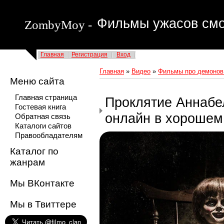
Фильмы ужасов смо
ZombyMoy -
Главная
Регистрация
Вход
Главная
»
Видео
»
Фильмы про демонов
Меню сайта
Главная страница
Проклятие Аннабел
Гостевая книга
онлайн в хорошем
Обратная связь
Каталоги сайтов
Правообладателям
Каталог по
жанрам
Мы ВКонтакте
Мы в Твиттере